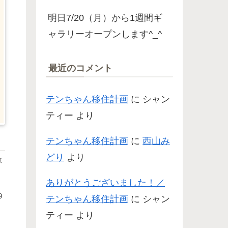
明日7/20（月）から1週間ギ
ャラリーオープンします^_^
最近のコメント
テンちゃん移住計画
に
シャン
ティー
より
テンちゃん移住計画
に
西山み
どり
より
数
ありがとうございました！／
9
テンちゃん移住計画
に
シャン
ティー
より