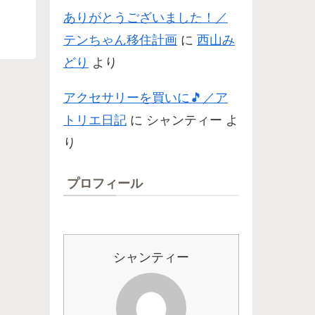
ありがとうございました！／
テンちゃん移住計画
に
西山み
どり
より
アクセサリーを買いに🎵／ア
トリエ日記
に
シャンティー
よ
り
プロフィール
シャンティー