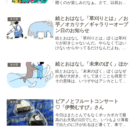
開くのが楽しみだなぁ。さて、以前お話
しした「志摩アートパーティ」のチラシ
のデザインができました。志摩在住、ま
たは志摩に関係のある方でイラストや漫
絵とおはなし「草刈りとは」／お
未分類
画、水彩画、油絵、書、な
芋／オカリナ／ギャラリーオープ
ン日のお知らせ
絵とおはなし「草刈りとは」ぼくは草刈
りが好きじゃないんだ。やらなくてはい
けないからやってるだけなんだよね。
時々こんなことやらなくてもヒトって生
きていけるんじゃないの？なんてさえ思
ってる。そんなぼくをいつもご機嫌で手
絵とおはなし「未来のぼく」ほか
未分類
伝ってくれるこの子はね、草
絵とおはなし「未来のぼく」ぼくはなぜ
か海が大好き。そして泳ぐことも得意で
その意味は、いつぞやはアシカとして生
きた記憶がぼくの一部分に強くあったり
するから。他にも無数の記憶があるけど
ね。他の誰もと同じように。今日はギャ
ラリーのお花を植え替えま
ピアノとフルートコンサート
未分類
♡「伊勢むすび」さん
今日はまたとんでもなくポッカポカで最
高のお天気の1日でした。いつもより薄着
で出たのに汗が出るほど暑くて、車では
クーラーをつけてしまいました。さて、
そんな今日は伊勢へお出かけ。ステキな