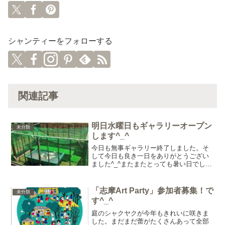
シャンティーをフォローする
関連記事
明日水曜日もギャラリーオープン
未分類
します^_^
今日も無事ギャラリー終了しました。そ
して今日も良き一日をありがとうござい
ました^_^またまたとっても暑い日でした
が、今日は夫が育ててるまだ白い羽根に
なったばかりでずっと室内にいたアヒル
さん3羽を日光浴と水浴びのためギャラリ
「志摩Art Party」参加者募集！で
未分類
ーのドッグランに連
す^_^
庭のシャクヤクが今年もきれいに咲きま
した。まだまだ蕾がたくさんあって全部