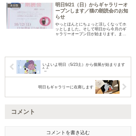
ピアノとフルートの演奏を聴かせていた
明日9/21（日）からギャラリーオ
未分類
だきました。やっぱりこ
ープンします／猫の朗読会のお知
らせ
やっとほんとにちょっと涼しくなってホ
ッとしました。そして明日から今月のギ
ャラリーオープン日が始まります。ま
た、今月も一週間よろしくお願いいたし
ます。さて、ギャラリーで販売させてい
ただいている「全国豊かな海づくり大
会」のボトルですが、残すとこ
いよいよ明日（5/23土）から個展が始まります
^_^
明日もギャラリーに在廊します
コメント
コメントを書き込む