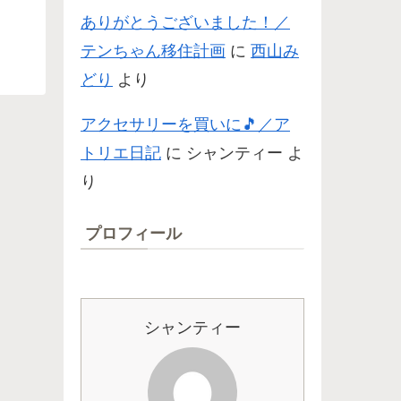
ありがとうございました！／
テンちゃん移住計画
に
西山み
どり
より
アクセサリーを買いに🎵／ア
トリエ日記
に
シャンティー
よ
り
プロフィール
シャンティー