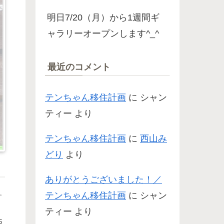
明日7/20（月）から1週間ギ
ャラリーオープンします^_^
最近のコメント
テンちゃん移住計画
に
シャン
ティー
より
テンちゃん移住計画
に
西山み
どり
より
ありがとうございました！／
テンちゃん移住計画
に
シャン
す
ティー
より
6